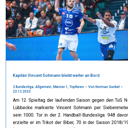
Kapitän Vincent Sohmann bleibt weiter an Bord
2.Bundesliga
,
Allgemein
,
Männer 1
,
TopNews
Von
Norman Gunkel
23.12.2023
Am 12. Spieltag der laufenden Saison gegen den TuS N
Lübbecke markierte Vincent Sohmann per Siebenmete
sein 1000. Tor in der 2. Handball-Bundesliga. 948 davo
erzielte er im Trikot der Biber, 70 in der Saison 2018/1