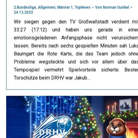
2.Bundesliga
,
Allgemein
,
Männer 1
,
TopNews
Von
Norman Gunkel
24.12.2023
Wir siegen gegen den TV Großwallstadt verdient mi
33:27 (17:12) und haben uns gerade in eine
emotionsgeladenen Anfangsphase nicht verunsicher
lassen. Bereits nach sechs gespielten Minuten sah Luk
Baumgart die Rote Karte, die das Team jedoch ohn
Probleme wegsteckte und sich vor allem über da
Tempospiel vermehrt Spielvorteile sicherte. Beste
Torschütze beim DRHV war Jakub…