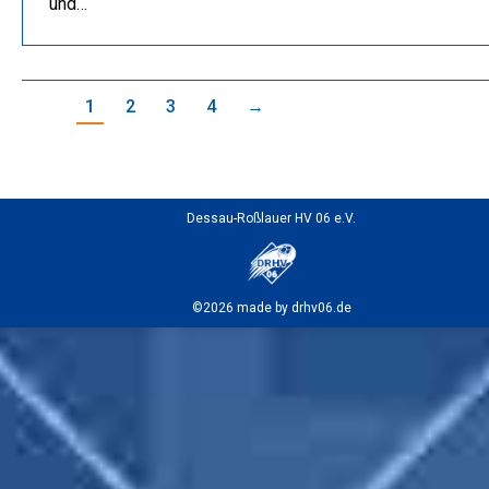
und…
1
2
3
4
→
Dessau-Roßlauer HV 06 e.V.
©2026 made by drhv06.de