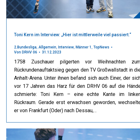
Toni Kern im Interview: „Hier ist mittlerweile viel passiert.“
2.Bundesliga
,
Allgemein
,
Interview
,
Männer 1
,
TopNews
Von
DRHV 06
31.12.2023
1758 Zuschauer pilgerten vor Weihnachten zu
Rückrundenauftaktsieg gegen den TV Großwallstadt in di
Anhalt-Arena. Unter ihnen befand sich auch Einer, der sic
vor 17 Jahren das Harz für den DRHV 06 auf die Händ
schmierte: Toni Kern – eine echte Kante im linke
Rückraum. Gerade erst erwachsen geworden, wechselt
er von Frankfurt (Oder) nach Dessau,…