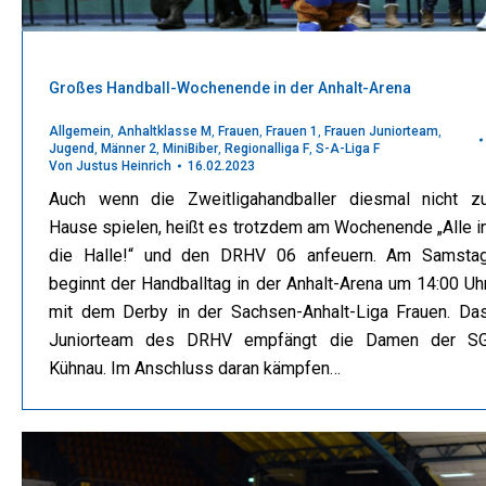
Großes Handball-Wochenende in der Anhalt-Arena
Allgemein
,
Anhaltklasse M
,
Frauen
,
Frauen 1
,
Frauen Juniorteam
,
Jugend
,
Männer 2
,
MiniBiber
,
Regionalliga F
,
S-A-Liga F
Von
Justus Heinrich
16.02.2023
Auch wenn die Zweitligahandballer diesmal nicht z
Hause spielen, heißt es trotzdem am Wochenende „Alle i
die Halle!“ und den DRHV 06 anfeuern. Am Samsta
beginnt der Handballtag in der Anhalt-Arena um 14:00 Uh
mit dem Derby in der Sachsen-Anhalt-Liga Frauen. Da
Juniorteam des DRHV empfängt die Damen der S
Kühnau. Im Anschluss daran kämpfen…