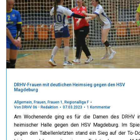
DRHV-Frauen mit deutlichen Heimsieg gegen den HSV
Magdeburg
Allgemein
,
Frauen
,
Frauen 1
,
Regionalliga F
Von
DRHV 06 - Redaktion
07.03.2023
1 Kommentar
Am Wochenende ging es für die Damen des DRHV i
heimischer Halle gegen den HSV Magdeburg. Im Spie
gegen den Tabellenletzten stand ein Sieg auf der To-D