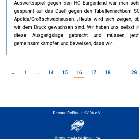
Auswärtsspiel gegen den HC Burgenland war man seh
gespannt auf das Duell gegen den Tabellennachbarn S
Apolda/Großschwabhausen. „Heute wird sich zeigen, o
wir dem Druck gewachsen sind. Wir haben uns selbst i
diese Ausgangslage gebracht und müssen jetz
gemeinsam kämpfen und beweisen, dass wir…
←
1
…
14
15
16
17
18
…
28
→
Dessau-Roßlauer HV 06 e.V.
©2026 made by drhv06.de