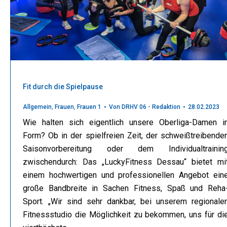
Fit durch die Spielpause
Allgemein
,
Frauen
,
Frauen 1
Von
DRHV 06 - Redaktion
28.02.2023
Wie halten sich eigentlich unsere Oberliga-Damen i
Form? Ob in der spielfreien Zeit, der schweißtreibende
Saisonvorbereitung oder dem Individualtrainin
zwischendurch: Das „LuckyFitness Dessau“ bietet mi
einem hochwertigen und professionellen Angebot ein
große Bandbreite in Sachen Fitness, Spaß und Reha
Sport. „Wir sind sehr dankbar, bei unserem regionale
Fitnessstudio die Möglichkeit zu bekommen, uns für di