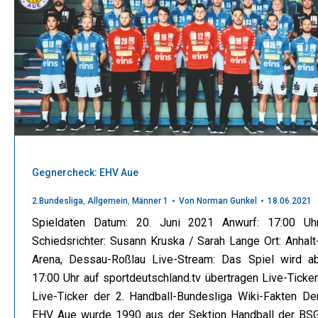
Gegnercheck: EHV Aue
2.Bundesliga
,
Allgemein
,
Männer 1
Von
Norman Gunkel
18.06.2021
Spieldaten Datum: 20. Juni 2021 Anwurf: 17:00 Uh
Schiedsrichter: Susann Kruska / Sarah Lange Ort: Anhalt
Arena, Dessau-Roßlau Live-Stream: Das Spiel wird a
17:00 Uhr auf sportdeutschland.tv übertragen Live-Ticker
Live-Ticker der 2. Handball-Bundesliga Wiki-Fakten De
EHV Aue wurde 1990 aus der Sektion Handball der BS