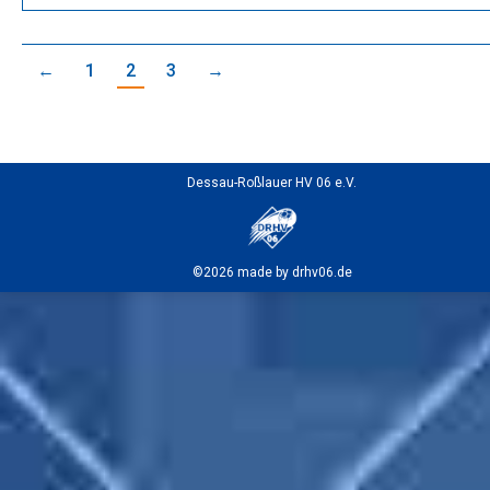
←
1
2
3
→
Dessau-Roßlauer HV 06 e.V.
©2026 made by drhv06.de