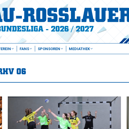
VEREIN
FANS
SPONSOREN
MEDIATHEK
RHV 06