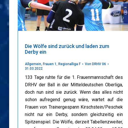
Die Wölfe sind zurück und laden zum
Derby ein
Allgemein
,
Frauen 1
,
Regionalliga F
Von
DRHV 06
31.03.2022
133 Tage ruhte für die 1. Frauenmannschaft des
DRHV der Ball in der Mitteldeutschen Oberliga,
doch nun sind sie zurück. Wenn das alles nicht
schon aufregend genug wäre, wartet auf die
Frauen von Trainergespann Kirschstein/Peschek
nicht nur ein Derby, sondern gleichzeitig ein
Spitzenspiel. Die Wölfe, derzeit Tabellenzweiter,