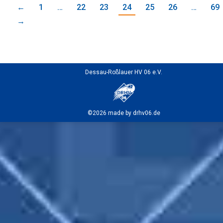
←
1
…
22
23
24
25
26
…
69
→
Dessau-Roßlauer HV 06 e.V.
©2026 made by drhv06.de