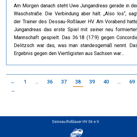
Am Morgen danach steht Uwe Jungandreas gerade in de
Waschstraße. Die Verbindung aber hält. „Also los“, sag
der Trainer des Dessau-Roßlauer HV. Am Vorabend hatt
Jungandreas das erste Spiel mit seiner neu formierte
Mannschaft gespielt. Das 36:18 (17:9) gegen Concordi
Delitzsch war das, was man standesgemäß nennt. Da
Ergebnis gegen den Viertligisten aus Sachsen war…
←
1
…
36
37
38
39
40
…
69
→
Dessau-Roßlauer HV 06 e.V.