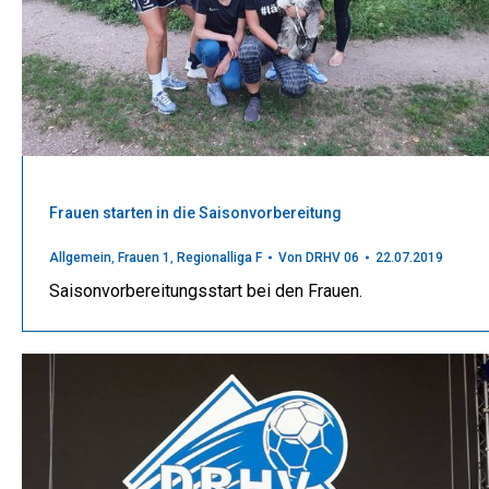
Frauen starten in die Saisonvorbereitung
Allgemein
,
Frauen 1
,
Regionalliga F
Von
DRHV 06
22.07.2019
Saisonvorbereitungsstart bei den Frauen.