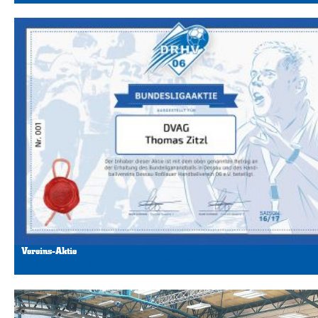
Vereins-Aktie
Sponsoren
,
Vereinsaktie
Von
DRHV 06
20.07.2019