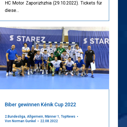
HC Motor Zaporizhzhia (29.10.2022). Tickets für
diese…
Biber gewinnen Kénik Cup 2022
2.Bundesliga
,
Allgemein
,
Männer 1
,
TopNews
Von
Norman Gunkel
22.08.2022