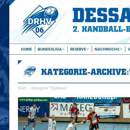
HOME
BUNDESLIGA
RESERVE
NACHWUCHS
KATEGORIE-ARCHIVE:
Sie befinden sich hier:
Start
Kategorie "TopNews"