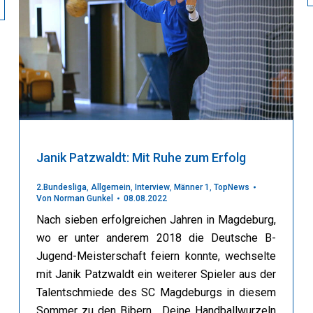
Janik Patzwaldt: Mit Ruhe zum Erfolg
2.Bundesliga
,
Allgemein
,
Interview
,
Männer 1
,
TopNews
Von
Norman Gunkel
08.08.2022
Nach sieben erfolgreichen Jahren in Magdeburg,
wo er unter anderem 2018 die Deutsche B-
Jugend-Meisterschaft feiern konnte, wechselte
mit Janik Patzwaldt ein weiterer Spieler aus der
Talentschmiede des SC Magdeburgs in diesem
Sommer zu den Bibern. Deine Handballwurzeln