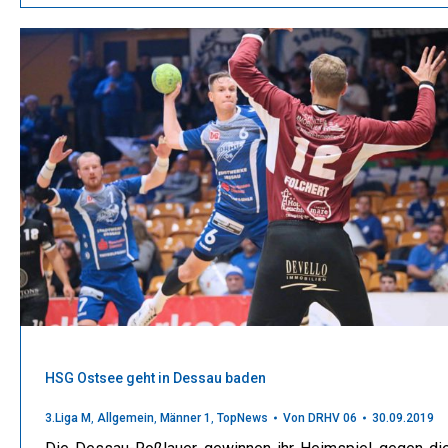
HSG Ostsee geht in Dessau baden
3.Liga M
,
Allgemein
,
Männer 1
,
TopNews
Von
DRHV 06
30.09.2019