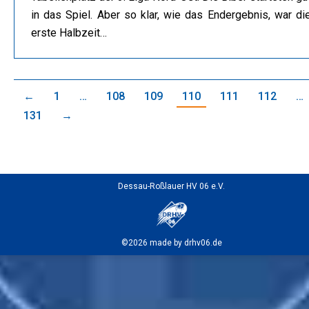
in das Spiel. Aber so klar, wie das Endergebnis, war di
erste Halbzeit…
←
1
…
108
109
110
111
112
…
131
→
Dessau-Roßlauer HV 06 e.V.
©2026 made by drhv06.de