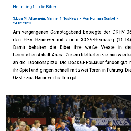
Heimsieg für die Biber
3.Liga M
,
Allgemein
,
Männer 1
,
TopNews
Von
Norman Gunkel
24.02.2020
Am vergangenen Samstagabend besiegte der DRHV 0
den HSV Hannover mit einem 33:29-Heimsieg (16:14)
Damit behalten die Biber ihre weiße Weste in de
heimischen Anhalt Arena. Zudem kletterten sie nun wiede
an die Tabellenspitze. Die Dessau-Roßlauer fanden gut i
ihr Spiel und gingen schnell mit zwei Toren in Führung. Di
Gäste aus Hannover hielten gut…