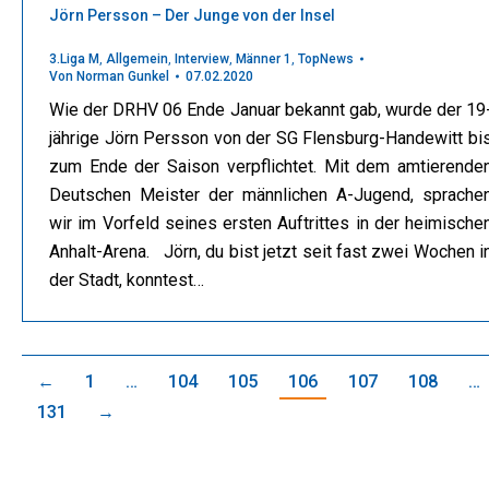
Jörn Persson – Der Junge von der Insel
3.Liga M
,
Allgemein
,
Interview
,
Männer 1
,
TopNews
Von
Norman Gunkel
07.02.2020
Wie der DRHV 06 Ende Januar bekannt gab, wurde der 19
jährige Jörn Persson von der SG Flensburg-Handewitt bi
zum Ende der Saison verpflichtet. Mit dem amtierende
Deutschen Meister der männlichen A-Jugend, sprache
wir im Vorfeld seines ersten Auftrittes in der heimische
Anhalt-Arena. Jörn, du bist jetzt seit fast zwei Wochen i
der Stadt, konntest…
←
1
…
104
105
106
107
108
…
131
→