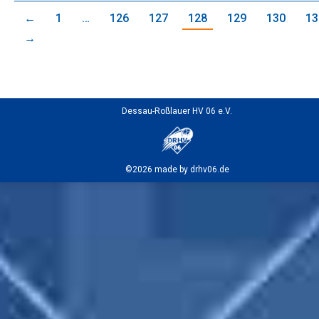
←
1
…
126
127
128
129
130
13
→
Dessau-Roßlauer HV 06 e.V.
©2026 made by drhv06.de