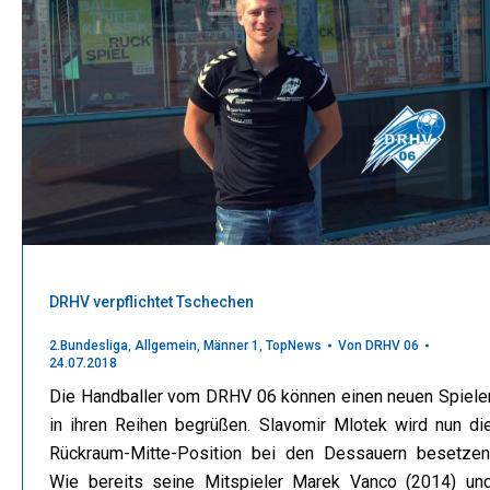
DRHV verpflichtet Tschechen
2.Bundesliga
,
Allgemein
,
Männer 1
,
TopNews
Von
DRHV 06
24.07.2018
Die Handballer vom DRHV 06 können einen neuen Spiele
in ihren Reihen begrüßen. Slavomir Mlotek wird nun di
Rückraum-Mitte-Position bei den Dessauern besetzen
Wie bereits seine Mitspieler Marek Vanco (2014) un